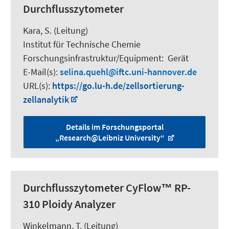
Durchflusszytometer
Kara, S.
(Leitung)
Institut für Technische Chemie
Forschungsinfrastruktur/Equipment
:
Gerät
E-Mail(s):
selina.quehl
iftc.uni-hannover.de
URL(s):
https://go.lu-h.de/zellsortierung-
zellanalytik
Details im Forschungsportal
„Research@Leibniz University“
Durchflusszytometer CyFlow™ RP-
310 Ploidy Analyzer
Winkelmann, T.
(Leitung)