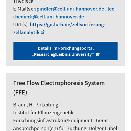
Thedieck
E-Mail(s):
spindler
cell.uni-hannover.de
,
lee-
thedieck
cell.uni-hannover.de
URL(s):
https://go.lu-h.de/zellsortierung-
zellanalytik
Details im Forschungsportal
„Research@Leibniz University“
Free Flow Electrophoresis System
(FFE)
Braun, H.-P.
(Leitung)
Institut für Pflanzengenetik
Forschungsinfrastruktur/Equipment
:
Gerät
Ansprechperson(en) für Buchung:
Holger Eubel