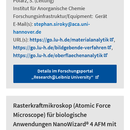
Polarz, S.
(Leitung)
Institut für Anorganische Chemie
Forschungsinfrastruktur/Equipment
:
Gerät
E-Mail(s):
stephan.siroky
aca.uni-
hannover.de
URL(s):
https://go.lu-h.de/materialanalytik
,
https://go.lu-h.de/bildgebende-verfahren
,
https://go.lu-h.de/oberflaechenanalytik
Details im Forschungsportal
„Research@Leibniz University“
Rasterkraftmikroskop (Atomic Force
Microscope) für biologische
Anwendungen NanoWizard® 4 AFM mit