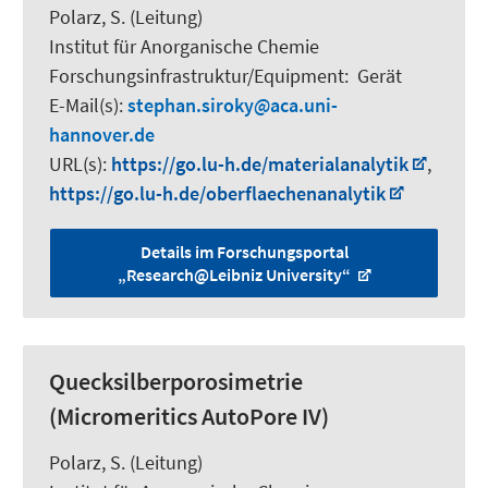
Polarz, S.
(Leitung)
Institut für Anorganische Chemie
Forschungsinfrastruktur/Equipment
:
Gerät
E-Mail(s):
stephan.siroky
aca.uni-
hannover.de
URL(s):
https://go.lu-h.de/materialanalytik
,
https://go.lu-h.de/oberflaechenanalytik
Details im Forschungsportal
„Research@Leibniz University“
Quecksilberporosimetrie
(Micromeritics AutoPore IV)
Polarz, S.
(Leitung)