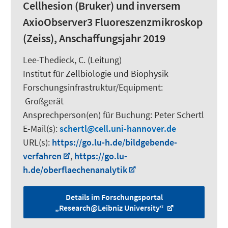
Cellhesion (Bruker) und inversem
AxioObserver3 Fluoreszenzmikroskop
(Zeiss), Anschaffungsjahr 2019
Lee-Thedieck, C.
(Leitung)
Institut für Zellbiologie und Biophysik
Forschungsinfrastruktur/Equipment
:
Großgerät
Ansprechperson(en) für Buchung:
Peter Schertl
E-Mail(s):
schertl
cell.uni-hannover.de
URL(s):
https://go.lu-h.de/bildgebende-
verfahren
,
https://go.lu-
h.de/oberflaechenanalytik
Details im Forschungsportal
„Research@Leibniz University“