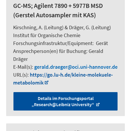
GC-MS; Agilent 7890 + 5977B MSD
(Gerstel Autosampler mit KAS)
Kirschning, A.
(Leitung) &
Dräger, G.
(Leitung)
Institut für Organische Chemie
Forschungsinfrastruktur/Equipment
:
Gerät
Ansprechperson(en) für Buchung:
Gerald
Dräger
E-Mail(s):
gerald.draeger
oci.uni-hannover.de
URL(s):
https://go.lu-h.de/kleine-molekuele-
metabolomik
Details im Forschungsportal
„Research@Leibniz University“