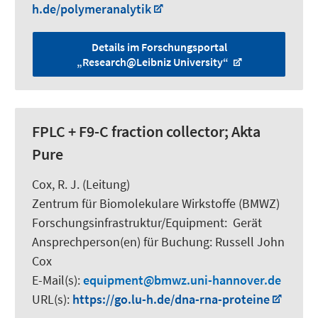
h.de/polymeranalytik
Details im Forschungsportal
„Research@Leibniz University“
FPLC + F9-C fraction collector; Akta
Pure
Cox, R. J.
(Leitung)
Zentrum für Biomolekulare Wirkstoffe (BMWZ)
Forschungsinfrastruktur/Equipment
:
Gerät
Ansprechperson(en) für Buchung:
Russell John
Cox
E-Mail(s):
equipment
bmwz.uni-hannover.de
URL(s):
https://go.lu-h.de/dna-rna-proteine