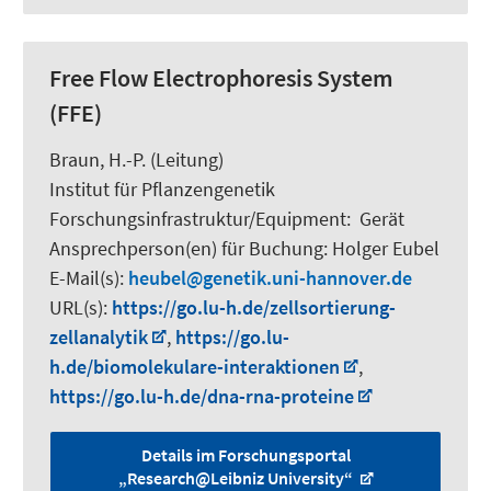
Free Flow Electrophoresis System
(FFE)
Braun, H.-P.
(Leitung)
Institut für Pflanzengenetik
Forschungsinfrastruktur/Equipment
:
Gerät
Ansprechperson(en) für Buchung:
Holger Eubel
E-Mail(s):
heubel
genetik.uni-hannover.de
URL(s):
https://go.lu-h.de/zellsortierung-
zellanalytik
,
https://go.lu-
h.de/biomolekulare-interaktionen
,
https://go.lu-h.de/dna-rna-proteine
Details im Forschungsportal
„Research@Leibniz University“