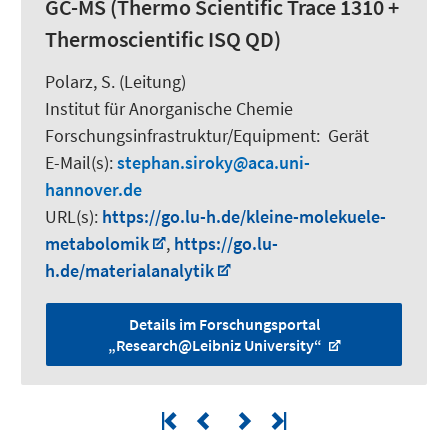
GC-MS (Thermo Scientific Trace 1310 +
Thermoscientific ISQ QD)
Polarz, S.
(Leitung)
Institut für Anorganische Chemie
Forschungsinfrastruktur/Equipment
:
Gerät
E-Mail(s):
stephan.siroky
aca.uni-
hannover.de
URL(s):
https://go.lu-h.de/kleine-molekuele-
metabolomik
,
https://go.lu-
h.de/materialanalytik
Details im Forschungsportal
„Research@Leibniz University“