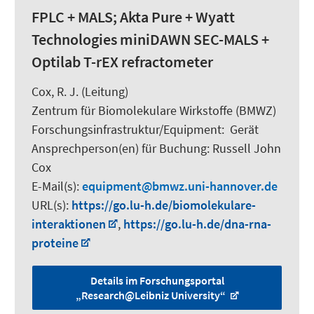
FPLC + MALS; Akta Pure + Wyatt
Technologies miniDAWN SEC-MALS +
Optilab T-rEX refractometer
Cox, R. J.
(Leitung)
Zentrum für Biomolekulare Wirkstoffe (BMWZ)
Forschungsinfrastruktur/Equipment
:
Gerät
Ansprechperson(en) für Buchung:
Russell John
Cox
E-Mail(s):
equipment
bmwz.uni-hannover.de
URL(s):
https://go.lu-h.de/biomolekulare-
interaktionen
,
https://go.lu-h.de/dna-rna-
proteine
Details im Forschungsportal
„Research@Leibniz University“