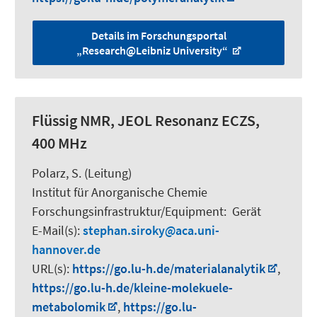
Details im Forschungsportal
„Research@Leibniz University“
Flüssig NMR, JEOL Resonanz ECZS,
400 MHz
Polarz, S.
(Leitung)
Institut für Anorganische Chemie
Forschungsinfrastruktur/Equipment
:
Gerät
E-Mail(s):
stephan.siroky
aca.uni-
hannover.de
URL(s):
https://go.lu-h.de/materialanalytik
,
https://go.lu-h.de/kleine-molekuele-
metabolomik
,
https://go.lu-