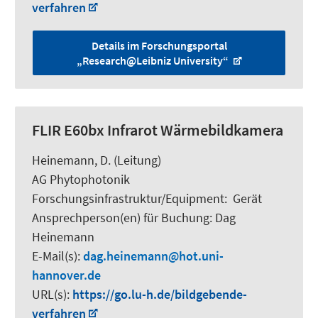
verfahren
Details im Forschungsportal
„Research@Leibniz University“
FLIR E60bx Infrarot Wärmebildkamera
Heinemann, D.
(Leitung)
AG Phytophotonik
Forschungsinfrastruktur/Equipment
:
Gerät
Ansprechperson(en) für Buchung:
Dag
Heinemann
E-Mail(s):
dag.heinemann
hot.uni-
hannover.de
URL(s):
https://go.lu-h.de/bildgebende-
verfahren