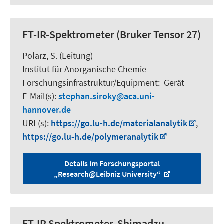
FT-IR-Spektrometer (Bruker Tensor 27)
Polarz, S.
(Leitung)
Institut für Anorganische Chemie
Forschungsinfrastruktur/Equipment
:
Gerät
E-Mail(s):
stephan.siroky
aca.uni-
hannover.de
URL(s):
https://go.lu-h.de/materialanalytik
,
https://go.lu-h.de/polymeranalytik
Details im Forschungsportal
„Research@Leibniz University“
FT-IR Spektrometer, Shimadzu