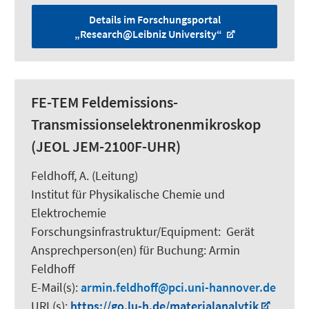
Details im Forschungsportal
„Research@Leibniz University“
FE-TEM Feldemissions-
Transmissionselektronenmikroskop
(JEOL JEM-2100F-UHR)
Feldhoff, A.
(Leitung)
Institut für Physikalische Chemie und
Elektrochemie
Forschungsinfrastruktur/Equipment
:
Gerät
Ansprechperson(en) für Buchung:
Armin
Feldhoff
E-Mail(s):
armin.feldhoff
pci.uni-hannover.de
URL(s):
https://go.lu-h.de/materialanalytik