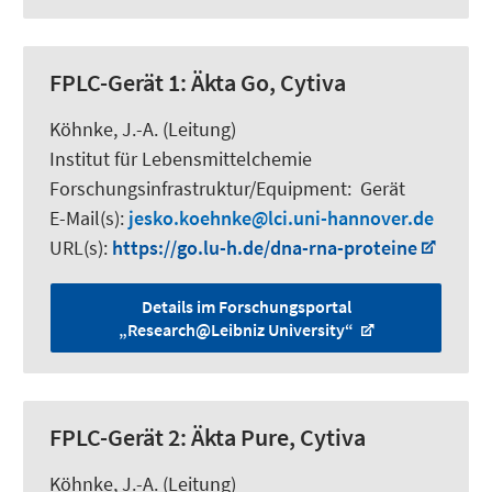
FPLC-Gerät 1: Äkta Go, Cytiva
Köhnke, J.-A. (Leitung)
Institut für Lebensmittelchemie
Forschungsinfrastruktur/Equipment
:
Gerät
E-Mail(s):
jesko.koehnke
lci.uni-hannover.de
URL(s):
https://go.lu-h.de/dna-rna-proteine
Details im Forschungsportal
„Research@Leibniz University“
FPLC-Gerät 2: Äkta Pure, Cytiva
Köhnke, J.-A. (Leitung)