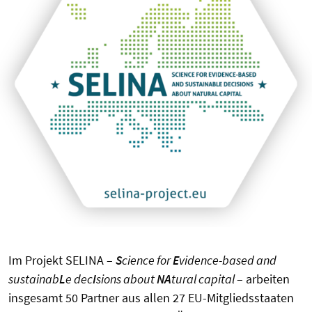
Im Projekt SELINA –
S
cience for
E
vidence-based and
sustainab
L
e dec
I
sions about
NA
tural capital
– arbeiten
insgesamt 50 Partner aus allen 27 EU-Mitgliedsstaaten