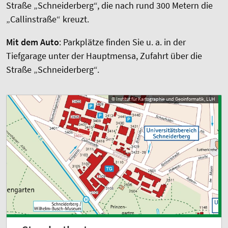
Straße „Schneiderberg“, die nach rund 300 Metern die
„Callinstraße“ kreuzt.
Mit dem Auto
: Parkplätze finden Sie u. a. in der
Tiefgarage unter der Hauptmensa, Zufahrt über die
Straße „Schneiderberg“.
© Institut für Kartographie und Geoinformatik, LUH
© Institut für Kartographie und Geoinformatik, LUH