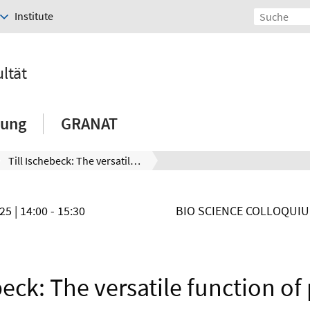
Institute
ltät
hung
GRANAT
Till Ischebeck: The versatile function of plant lipid droplets and their proteome
025
| 14:00 - 15:30
BIO SCIENCE COLLOQUIU
beck: The versatile function of 