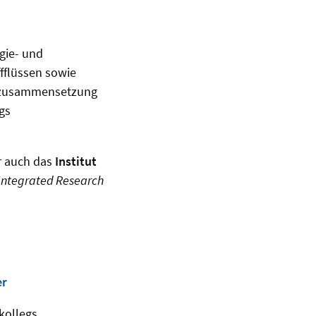
gie- und
fflüssen sowie
tenzusammensetzung
gs
er auch das
Institut
Integrated Research
er
kollegs