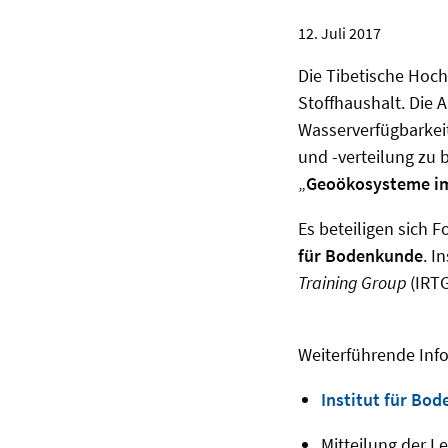
12. Juli 2017
Die Tibetische Hoc
Stoffhaushalt. Die
Wasserverfügbarkei
und -verteilung
zu
b
„
Geoökosysteme im
Es beteiligen sich 
für Bodenkunde
. I
Training Group
(IRTG
Weiterführende Inf
Institut für Bo
Mitteilung der L