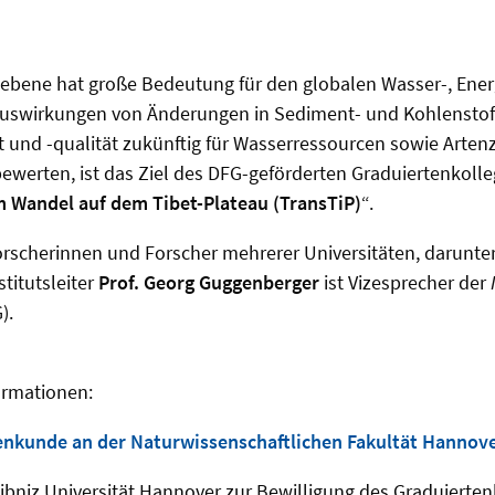
hebene hat große Bedeutung für den globalen Wasser-, Ener
 Auswirkungen von
Änderungen in Sediment- und Kohlenstof
t und -qualität zukünftig für Wasserressourcen sowie Ar
ewerten, ist das Ziel des
DFG-geförderten Graduiertenkolle
 Wandel auf dem Tibet-Plateau (TransTiP)
“.
Forscherinnen und Forscher mehrerer Universitäten, darunt
nstitutsleiter
Prof. Georg Guggenberger
ist Vizesprecher der
).
ormationen:
denkunde an der Naturwissenschaftlichen Fakultät Hannov
eibniz Universität Hannover zur Bewilligung des Graduierten